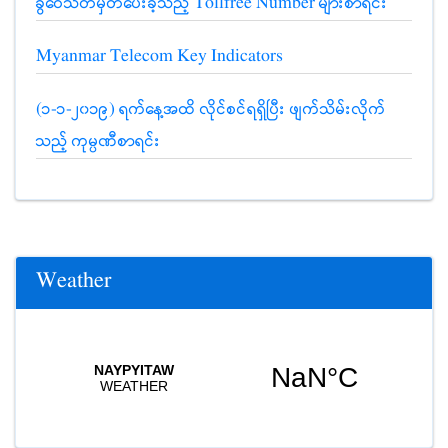
ခွဲဝေသတ်မှတ်ပေးခဲ့သည့် Tollfree Number များစာရင်း
Myanmar Telecom Key Indicators
(၁-၁-၂၀၁၉) ရက်နေ့အထိ လိုင်စင်ရရှိပြီး ဖျက်သိမ်းလိုက်
သည့် ကုမ္ပဏီစာရင်း
Weather