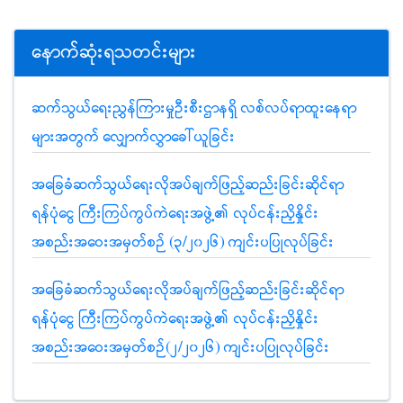
နောက်ဆုံးရသတင်းများ
ဆက်သွယ်ရေးညွှန်ကြားမှုဦးစီးဌာနရှိ လစ်လပ်ရာထူးနေရာ
များအတွက် လျှောက်လွှာခေါ်ယူခြင်း
အခြေခံဆက်သွယ်ရေးလိုအပ်ချက်ဖြည့်ဆည်းခြင်းဆိုင်ရာ
ရန်ပုံငွေ ကြီးကြပ်ကွပ်ကဲရေးအဖွဲ့၏ လုပ်ငန်းညှိနှိုင်း
အစည်းအဝေးအမှတ်စဉ် (၃/၂၀၂၆) ကျင်းပပြုလုပ်ခြင်း
အခြေခံဆက်သွယ်ရေးလိုအပ်ချက်ဖြည့်ဆည်းခြင်းဆိုင်ရာ
ရန်ပုံငွေ ကြီးကြပ်ကွပ်ကဲရေးအဖွဲ့၏ လုပ်ငန်းညှိနှိုင်း
အစည်းအဝေးအမှတ်စဉ်(၂/၂၀၂၆) ကျင်းပပြုလုပ်ခြင်း