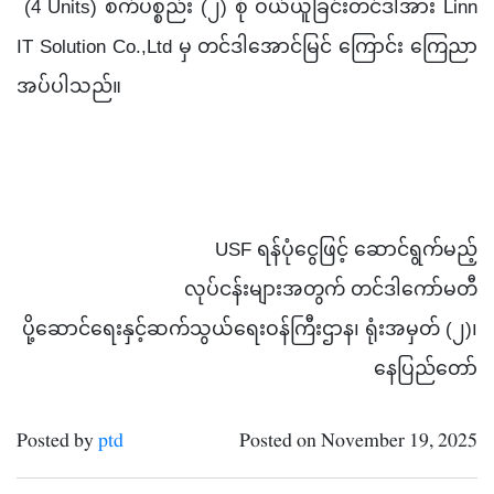
(4 Units) စက်ပစ္စည်း (၂) စုံ ဝယ်ယူခြင်းတင်ဒါအား Linn
IT Solution Co.,Ltd မှ တင်ဒါအောင်မြင် ကြောင်း ကြေညာ
အပ်ပါသည်။
USF ရန်ပုံငွေဖြင့် ဆောင်ရွက်မည့်
လုပ်ငန်းများအတွက် တင်ဒါကော်မတီ
ပို့ဆောင်ရေးနှင့်ဆက်သွယ်ရေးဝန်ကြီးဌာန၊ ရုံးအမှတ် (၂)၊
နေပြည်တော်
Posted by
ptd
Posted on November 19, 2025