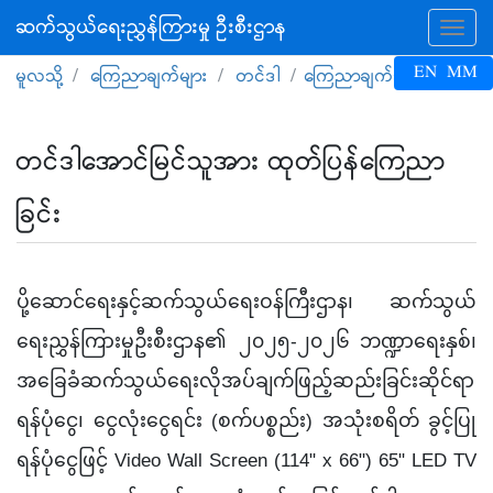
ဆက်သွယ်ရေးညွှန်ကြားမှု ဦးစီးဌာန
Tog
EN
MM
မူလသို့
ကြေညာချက်များ
တင်ဒါ
ကြေညာချက်အပြည့်အစုံ
တင်ဒါအောင်မြင်သူအား ထုတ်ပြန်ကြေညာ
ခြင်း
ပို့ဆောင်ရေးနှင့်ဆက်သွယ်ရေးဝန်ကြီးဌာန၊ ဆက်သွယ်
ရေးညွှန်ကြားမှုဦးစီးဌာန၏
၂၀၂၅-၂၀၂၆ ဘဏ္ဍာရေးနှစ်၊
အခြေခံဆက်သွယ်ရေးလိုအပ်ချက်ဖြည့်ဆည်းခြင်းဆိုင်ရာ
ရန်ပုံငွေ၊ ငွေလုံးငွေရင်း (စက်ပစ္စည်း) အသုံးစရိတ် ခွင့်ပြု
ရန်ပုံငွေဖြင့် Video Wall Screen (114" x 66") 65" LED TV