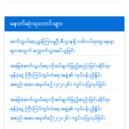
နောက်ဆုံးရသတင်းများ
ဆက်သွယ်ရေးညွှန်ကြားမှုဦးစီးဌာနရှိ လစ်လပ်ရာထူးနေရာ
များအတွက် လျှောက်လွှာခေါ်ယူခြင်း
အခြေခံဆက်သွယ်ရေးလိုအပ်ချက်ဖြည့်ဆည်းခြင်းဆိုင်ရာ
ရန်ပုံငွေ ကြီးကြပ်ကွပ်ကဲရေးအဖွဲ့၏ လုပ်ငန်းညှိနှိုင်း
အစည်းအဝေးအမှတ်စဉ် (၃/၂၀၂၆) ကျင်းပပြုလုပ်ခြင်း
အခြေခံဆက်သွယ်ရေးလိုအပ်ချက်ဖြည့်ဆည်းခြင်းဆိုင်ရာ
ရန်ပုံငွေ ကြီးကြပ်ကွပ်ကဲရေးအဖွဲ့၏ လုပ်ငန်းညှိနှိုင်း
အစည်းအဝေးအမှတ်စဉ်(၂/၂၀၂၆) ကျင်းပပြုလုပ်ခြင်း