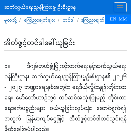
ဆက်သွယ်ရေးညွှန်ကြားမှု ဦးစီးဌာန
Tog
EN
MM
မူလသို့
ကြေညာချက်များ
တင်ဒါ
ကြေညာချက်အပြည့်အစုံ
အိတ်ဖွင့်တင်ဒါခေါ်ယူခြင်း
၁။
ဒီဂျစ်တယ်ဖွံ့ဖြိုးတိုးတက်ရေးနှင့်ဆက်သွယ်ရေး
ဝန်ကြီးဌာန၊ ဆက်သွယ်ရေးညွှန်ကြားမှုဦးစီးဌာန၏ ၂၀၂၆
- ၂၀၂၇ ဘဏ္ဍာရေးနှစ်အတွင်း ရေဒီယိုလှိုင်းနှုန်းတိုင်းတာ
ရေး မော်တော်ယာဉ်တွင် တပ်ဆင်အသုံးပြုမည့် တိုင်းတာ
ရေးစက်ပစ္စည်းများ ဝယ်ယူခြင်းလုပ်ငန်း ဆောင်ရွက်ရန်
အတွက် မြန်မာကျပ်ငွေဖြင့် အိတ်ဖွင့်တင်ဒါတင်သွင်းရန်
ဖိတ်ခေါ်အပ်ပါသည်။