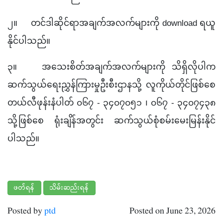
၂။
တင်ဒါဆိုင်ရာအချက်အလက်များကို download ရယူ
နိုင်ပါသည်။
၃။
အသေးစိတ်အချက်အလက်များကို သိရှိလိုပါက
ဆက်သွယ်ရေးညွှန်ကြားမှုဦးစီးဌာနသို့ လူကိုယ်တိုင်ဖြစ်စေ
တယ်လီဖုန်းနံပါတ် ၀၆၇ - ၃၄၀၇၀၅၁ ၊ ၀၆၇ - ၃၄၀၇၄၃၈
သို့ဖြစ်စေ ရုံးချိန်အတွင်း ဆက်သွယ်စုံစမ်းမေးမြန်းနိုင်
ပါသည်။
ဖတ်ရန်
သိမ်းဆည်းရန်
Posted by
ptd
Posted on June 23, 2026