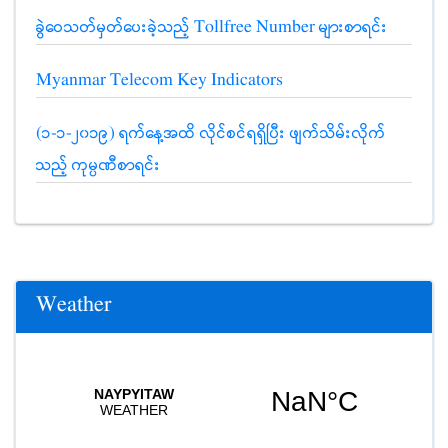
ခွဲဝေသတ်မှတ်ပေးခဲ့သည့် Tollfree Number များစာရင်း
Myanmar Telecom Key Indicators
(၁-၁-၂၀၁၉) ရက်နေ့အထိ လိုင်စင်ရရှိပြီး ဖျက်သိမ်းလိုက်
သည့် ကုမ္ပဏီစာရင်း
Weather