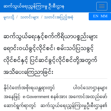
ဆက်သွယ်ရေးညွှန်ကြားမှု ဦးစီးဌာန
Tog
EN
MM
မူလသို့
သတင်းများ
သတင်းအပြည့်အစုံ
ဆက်သွယ်ရေးနှင့်စက်ကိရိယာပစ္စည်းများ
ရောင်းဝယ်ခွင့်လိုင်စင်၊ စမ်းသပ်ပြသခွင့်
လိုင်စင်နှင့် ပြင်ဆင်ခွင့်လိုင်စင်တို့အတွက်
အသိပေးကြေညာခြင်း
နိုင်ငံတော်အစိုးရယန္တရားတွင် ပါဝင်သောဌာနများ
အနေဖြင့် e-Government စနစ်အား အကောင်အထည်ဖော်
ဆောင်ရွက်ရာတွင် ဆက်သွယ်ရေးညွှန်ကြားမှုဦးစီးဌာန၏