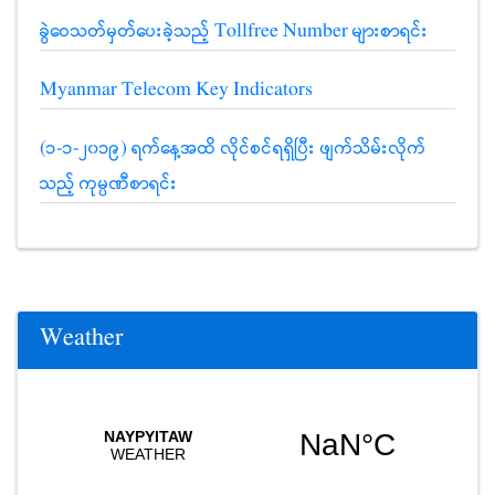
ခွဲဝေသတ်မှတ်ပေးခဲ့သည့် Tollfree Number များစာရင်း
Myanmar Telecom Key Indicators
(၁-၁-၂၀၁၉) ရက်နေ့အထိ လိုင်စင်ရရှိပြီး ဖျက်သိမ်းလိုက်
သည့် ကုမ္ပဏီစာရင်း
Weather