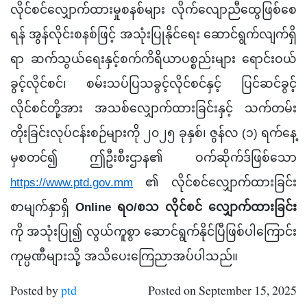
လိုင်စင်လျှောက်ထားမှုစနစ်များ လိုက်လျောညီထွေဖြစ်စေ
ရန် အွန်လိုင်းစနစ်ဖြင့် အသုံးပြုနိုင်ရေး ဆောင်ရွက်လျက်ရှိ
ရာ ဆက်သွယ်ရေးနှင့်စက်ကိရိယာပစ္စည်းများ ရောင်းဝယ်
ခွင့်လိုင်စင်၊ စမ်းသပ်ပြသခွင့်လိုင်စင်နှင့် ပြင်ဆင်ခွင့်
လိုင်စင်တို့အား အသစ်လျှောက်ထားခြင်းနှင့် သက်တမ်း
တိုးခြင်းလုပ်ငန်းစဉ်များကို ၂၀၂၅ ခုနှစ်၊ ဇွန်လ (၁) ရက်နေ့
မှစတင်၍ ဤဦးစီးဌာန၏ ဝက်ဆိုက်ဒ်ဖြစ်သော
https://www.ptd.gov.mm
၏ လိုင်စင်လျှောက်ထားခြင်း
စာမျက်နှာရှိ
Online ရဝ/စသ လိုင်စင် လျှောက်ထားခြင်း
ကို အသုံးပြု၍ လွယ်ကူစွာ ဆောင်ရွက်နိုင်ပြီဖြစ်ပါကြောင်း
ကုမ္ပဏီများသို့ အသိပေးကြေညာအပ်ပါသည်။
Posted by
ptd
Posted on September 15, 2025