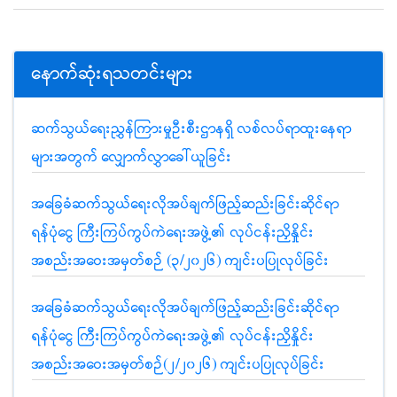
နောက်ဆုံးရသတင်းများ
ဆက်သွယ်ရေးညွှန်ကြားမှုဦးစီးဌာနရှိ လစ်လပ်ရာထူးနေရာ
များအတွက် လျှောက်လွှာခေါ်ယူခြင်း
အခြေခံဆက်သွယ်ရေးလိုအပ်ချက်ဖြည့်ဆည်းခြင်းဆိုင်ရာ
ရန်ပုံငွေ ကြီးကြပ်ကွပ်ကဲရေးအဖွဲ့၏ လုပ်ငန်းညှိနှိုင်း
အစည်းအဝေးအမှတ်စဉ် (၃/၂၀၂၆) ကျင်းပပြုလုပ်ခြင်း
အခြေခံဆက်သွယ်ရေးလိုအပ်ချက်ဖြည့်ဆည်းခြင်းဆိုင်ရာ
ရန်ပုံငွေ ကြီးကြပ်ကွပ်ကဲရေးအဖွဲ့၏ လုပ်ငန်းညှိနှိုင်း
အစည်းအဝေးအမှတ်စဉ်(၂/၂၀၂၆) ကျင်းပပြုလုပ်ခြင်း