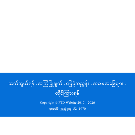
ဆက်သွယ်ရန်
.
အကြံပြုချက်
.
မြေပုံအညွှန်း
.
အမေးအဖြေများ
.
တိုင်ကြားရန်
Copyright © PTD Website 2017 - 2026
စုစုပေါင်းကြည့်ရှုသူ:
5241970