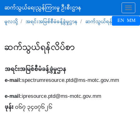
ဆက်သွယ်ရေးညွှန်ကြားမှု ဦးစီးဌာန
Tog
EN
MM
မူလသို့
အရင်းအမြစ်စီမံခန့်ခွဲမှုဌာန
ဆက်သွယ်ရန်
ဆက်သွယ်ရန်လိပ်စာ
အရင်းအမြစ်စီမံခန့်ခွဲမှုဌာန
e-mail:
spectrumresource.ptd@ms-motc.gov.mm
e-mail:
ipresource.ptd@ms-motc.gov.mm
ဖုန်း
၀၆၇ ၃၄၀၇၆၂၆