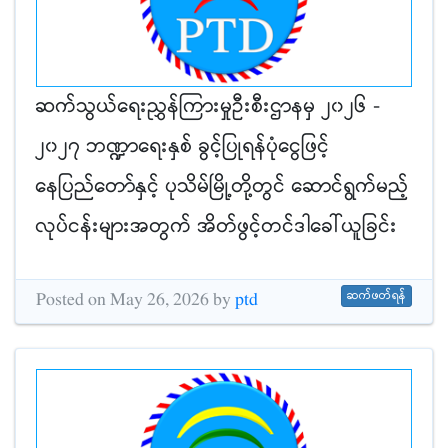
ဆက်သွယ်ရေးညွှန်ကြားမှုဦးစီးဌာနမှ ၂၀၂၆ -
၂၀၂၇ ဘဏ္ဍာရေးနှစ် ခွင့်ပြုရန်ပုံငွေဖြင့်
နေပြည်တော်နှင့် ပုသိမ်မြို့တို့တွင် ဆောင်ရွက်မည့်
လုပ်ငန်းများအတွက် အိတ်ဖွင့်တင်ဒါခေါ်ယူခြင်း
ဆက်ဖတ်ရန်
Posted on May 26, 2026 by
ptd