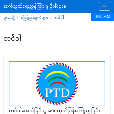
ဆက်သွယ်ရေးညွှန်ကြားမှု ဦးစီးဌာန
Tog
EN
MM
မူလသို့
ကြေညာချက်များ
တင်ဒါ
တင်ဒါ
တင်ဒါအောင်မြင်သူအား ထုတ်ပြန်ကြေညာခြင်း