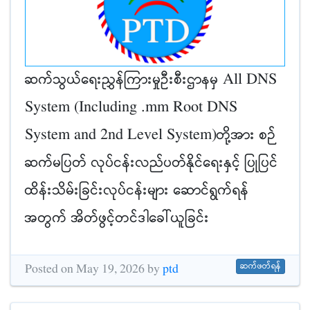
ဆက်သွယ်ရေးညွှန်ကြားမှုဦးစီးဌာနမှ All DNS
System (Including .mm Root DNS
System and 2nd Level System)တို့အား စဉ်
ဆက်မပြတ် လုပ်ငန်းလည်ပတ်နိုင်ရေးနှင့် ပြုပြင်
ထိန်းသိမ်းခြင်းလုပ်ငန်းများ ဆောင်ရွက်ရန်
အတွက် အိတ်ဖွင့်တင်ဒါခေါ်ယူခြင်း
ဆက်ဖတ်ရန်
Posted on May 19, 2026 by
ptd