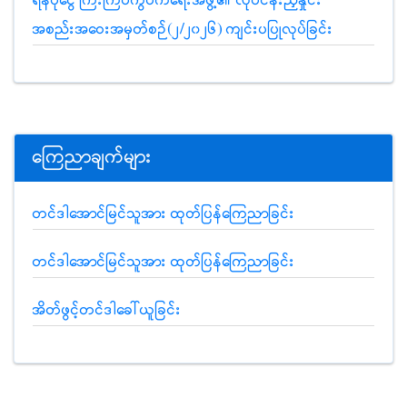
ရန်ပုံငွေ ကြီးကြပ်ကွပ်ကဲရေးအဖွဲ့၏ လုပ်ငန်းညှိနှိုင်း
အစည်းအဝေးအမှတ်စဉ်(၂/၂၀၂၆) ကျင်းပပြုလုပ်ခြင်း
ကြေညာချက်များ
တင်ဒါအောင်မြင်သူအား ထုတ်ပြန်ကြေညာခြင်း
တင်ဒါအောင်မြင်သူအား ထုတ်ပြန်ကြေညာခြင်း
အိတ်ဖွင့်တင်ဒါခေါ်ယူခြင်း