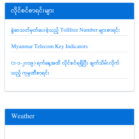
လိုင်စင်စာရင်းများ
ခွဲဝေသတ်မှတ်ပေးခဲ့သည့် Tollfree Number များစာရင်း
Myanmar Telecom Key Indicators
(၁-၁-၂၀၁၉) ရက်နေ့အထိ လိုင်စင်ရရှိပြီး ဖျက်သိမ်းလိုက်
သည့် ကုမ္ပဏီစာရင်း
Weather