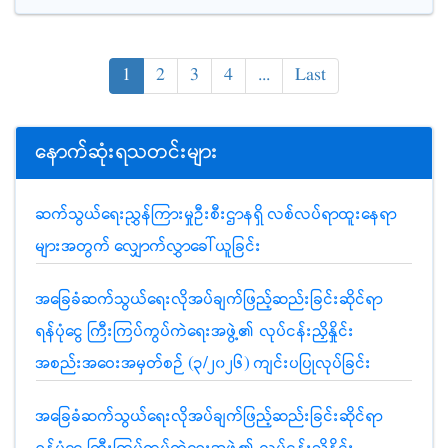
1
2
3
4
...
Last
နောက်ဆုံးရသတင်းများ
ဆက်သွယ်ရေးညွှန်ကြားမှုဦးစီးဌာနရှိ လစ်လပ်ရာထူးနေရာ
များအတွက် လျှောက်လွှာခေါ်ယူခြင်း
အခြေခံဆက်သွယ်ရေးလိုအပ်ချက်ဖြည့်ဆည်းခြင်းဆိုင်ရာ
ရန်ပုံငွေ ကြီးကြပ်ကွပ်ကဲရေးအဖွဲ့၏ လုပ်ငန်းညှိနှိုင်း
အစည်းအဝေးအမှတ်စဉ် (၃/၂၀၂၆) ကျင်းပပြုလုပ်ခြင်း
အခြေခံဆက်သွယ်ရေးလိုအပ်ချက်ဖြည့်ဆည်းခြင်းဆိုင်ရာ