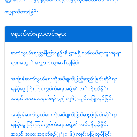
လျှောက်ထားခြင်း
နောက်ဆုံးရသတင်းများ
ဆက်သွယ်ရေးညွှန်ကြားမှုဦးစီးဌာနရှိ လစ်လပ်ရာထူးနေရာ
များအတွက် လျှောက်လွှာခေါ်ယူခြင်း
အခြေခံဆက်သွယ်ရေးလိုအပ်ချက်ဖြည့်ဆည်းခြင်းဆိုင်ရာ
ရန်ပုံငွေ ကြီးကြပ်ကွပ်ကဲရေးအဖွဲ့၏ လုပ်ငန်းညှိနှိုင်း
အစည်းအဝေးအမှတ်စဉ် (၃/၂၀၂၆) ကျင်းပပြုလုပ်ခြင်း
အခြေခံဆက်သွယ်ရေးလိုအပ်ချက်ဖြည့်ဆည်းခြင်းဆိုင်ရာ
ရန်ပုံငွေ ကြီးကြပ်ကွပ်ကဲရေးအဖွဲ့၏ လုပ်ငန်းညှိနှိုင်း
အစည်းအဝေးအမှတ်စဉ်(၂/၂၀၂၆) ကျင်းပပြုလုပ်ခြင်း