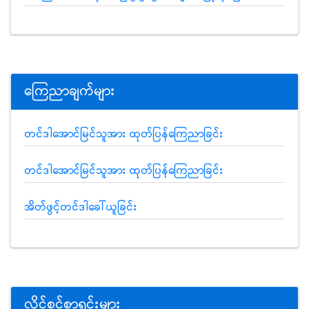
ကြေညာချက်များ
တင်ဒါအောင်မြင်သူအား ထုတ်ပြန်ကြေညာခြင်း
တင်ဒါအောင်မြင်သူအား ထုတ်ပြန်ကြေညာခြင်း
အိတ်ဖွင့်တင်ဒါခေါ်ယူခြင်း
လိုင်စင်စာရင်းများ