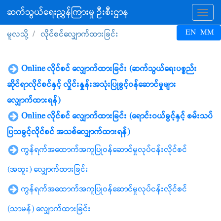
ဆက်သွယ်ရေးညွှန်ကြားမှု ဦးစီးဌာန
Tog
EN
MM
မူလသို့
လိုင်စင်လျှောက်ထားခြင်း
Online လိုင်စင် လျှောက်ထားခြင်း (ဆက်သွယ်ရေးပစ္စည်း
ဆိုင်ရာလိုင်စင်နှင့် လှိုင်းနှုန်းအသုံးပြုခွင့်ဝန်ဆောင်မှုများ
လျှောက်ထားရန်)
Online လိုင်စင် လျှောက်ထားခြင်း (ရောင်းဝယ်ခွင့်နှင့် စမ်းသပ်
ပြသခွင့်လိုင်စင် အသစ်လျှောက်ထားရန်)
ကွန်ရက်အထောက်အကူပြုဝန်ဆောင်မှုလုပ်ငန်းလိုင်စင်
(အထူး) လျှောက်ထားခြင်း
ကွန်ရက်အထောက်အကူပြုဝန်ဆောင်မှုလုပ်ငန်းလိုင်စင်
(သာမန်) လျှောက်ထားခြင်း