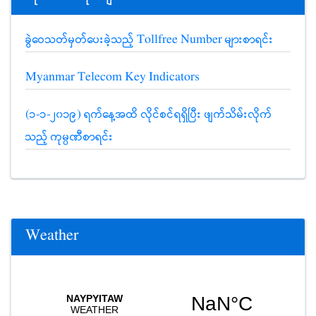
ခွဲဝေသတ်မှတ်ပေးခဲ့သည့် Tollfree Number များစာရင်း
Myanmar Telecom Key Indicators
(၁-၁-၂၀၁၉) ရက်နေ့အထိ လိုင်စင်ရရှိပြီး ဖျက်သိမ်းလိုက်
သည့် ကုမ္ပဏီစာရင်း
Weather