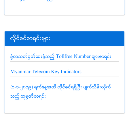
လိုင်စင်စာရင်းများ
ခွဲဝေသတ်မှတ်ပေးခဲ့သည့် Tollfree Number များစာရင်း
Myanmar Telecom Key Indicators
(၁-၁-၂၀၁၉) ရက်နေ့အထိ လိုင်စင်ရရှိပြီး ဖျက်သိမ်းလိုက်
သည့် ကုမ္ပဏီစာရင်း