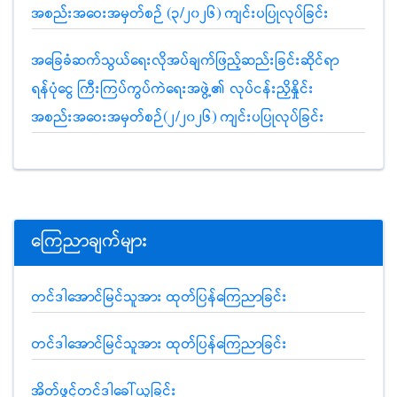
အစည်းအဝေးအမှတ်စဉ် (၃/၂၀၂၆) ကျင်းပပြုလုပ်ခြင်း
အခြေခံဆက်သွယ်ရေးလိုအပ်ချက်ဖြည့်ဆည်းခြင်းဆိုင်ရာ
ရန်ပုံငွေ ကြီးကြပ်ကွပ်ကဲရေးအဖွဲ့၏ လုပ်ငန်းညှိနှိုင်း
အစည်းအဝေးအမှတ်စဉ်(၂/၂၀၂၆) ကျင်းပပြုလုပ်ခြင်း
ကြေညာချက်များ
တင်ဒါအောင်မြင်သူအား ထုတ်ပြန်ကြေညာခြင်း
တင်ဒါအောင်မြင်သူအား ထုတ်ပြန်ကြေညာခြင်း
အိတ်ဖွင့်တင်ဒါခေါ်ယူခြင်း