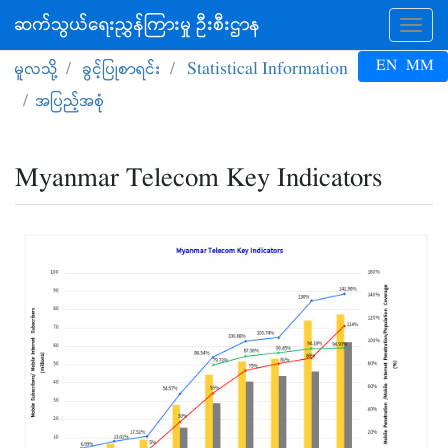
ဆက်သွယ်ရေးညွှန်ကြားမှု ဦးစီးဌာန
Tog
EN
MM
မူလသို့
ခွင့်ပြုစာရင်း
Statistical Information
အပြည့်အစုံ
Myanmar Telecom Key Indicators