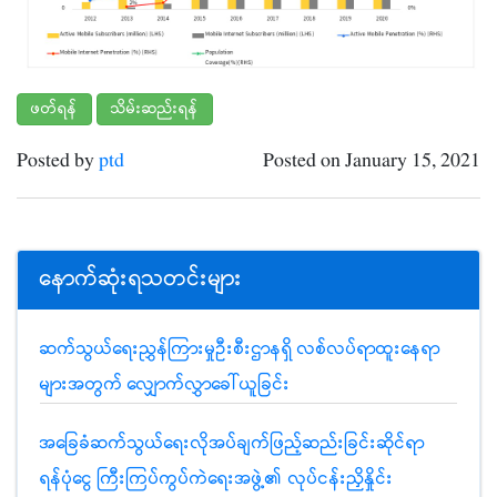
ဖတ်ရန်
သိမ်းဆည်းရန်
Posted by
ptd
Posted on January 15, 2021
နောက်ဆုံးရသတင်းများ
ဆက်သွယ်ရေးညွှန်ကြားမှုဦးစီးဌာနရှိ လစ်လပ်ရာထူးနေရာ
များအတွက် လျှောက်လွှာခေါ်ယူခြင်း
အခြေခံဆက်သွယ်ရေးလိုအပ်ချက်ဖြည့်ဆည်းခြင်းဆိုင်ရာ
ရန်ပုံငွေ ကြီးကြပ်ကွပ်ကဲရေးအဖွဲ့၏ လုပ်ငန်းညှိနှိုင်း